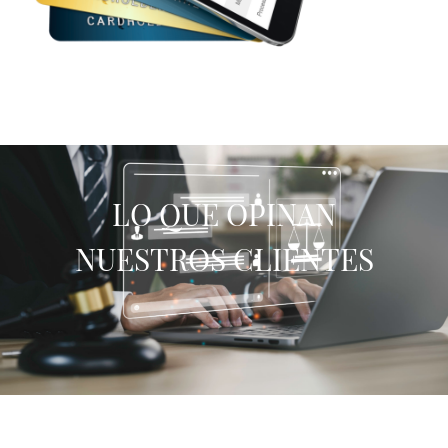
Reclamaciones por
LO QUE OPINAN
fraudes bancarios
NUESTROS CLIENTES
Si han suplantado a tu banco y has sido
víctima de estafa o has detectado pagos no
autorizados en tu cuenta. Te ayudamos a
recuperar tu dinero.
SABER MÁS