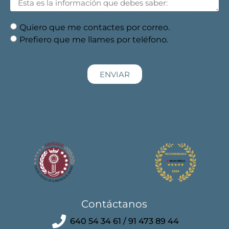
Quiero que me contactes por correo.
Prefiero que me llames por teléfono.
ENVIAR
Contáctanos
640 54 34 61 / 91 473 89 44