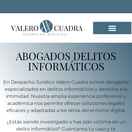
DELITOS INFORMÁTICO
ABOGADOS DELITOS
INFORMÁTICOS
En Despacho Jurídico Valero Cuadra somos abogados
especializados en delitos informáticos y derecho a la
intimidad. Nuestra amplia experiencia profesional y
académica nos permite ofrecer soluciones legales
eficaces y adaptadas a los retos del entorno digital.
¿Estás siendo investigado o has sido víctima de un
delito informático? Cuéntanos tu caso y te