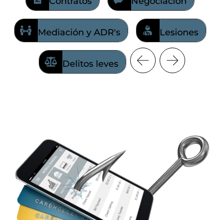
Contratos
Negociación
Mediación y ADR's
Lesiones
Delitos leves