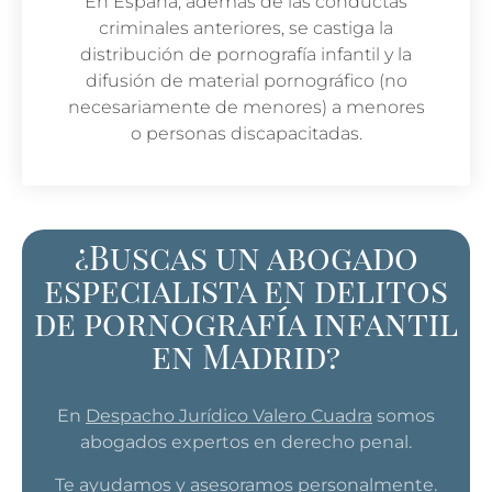
En España, además de las conductas
criminales anteriores, se castiga la
distribución de pornografía infantil y la
difusión de material pornográfico (no
necesariamente de menores) a menores
o personas discapacitadas.
¿Buscas un abogado
especialista en delitos
de pornografía infantil
en Madrid?
En
Despacho Jurídico Valero Cuadra
somos
abogados expertos en derecho penal.
Te ayudamos y asesoramos personalmente.