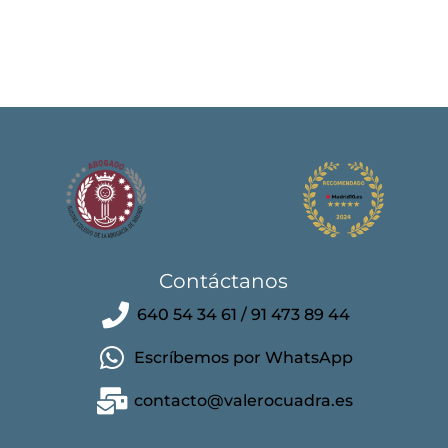
Contáctanos
640 54 34 61 / 91 473 89 44
Escríbemos por WhatsApp
contacto@valerocuadra.es