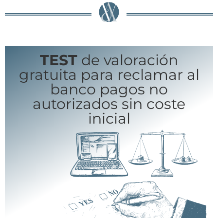
TEST
de valoración
gratuita para reclamar al
banco pagos no
autorizados sin coste
inicial