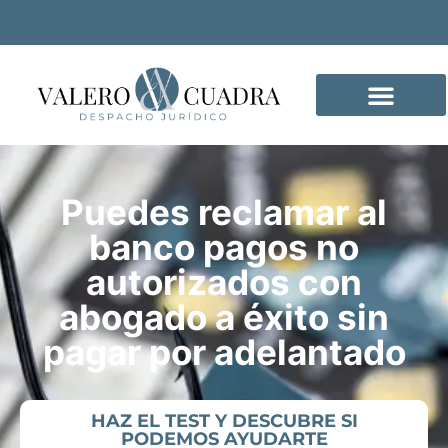
DELITOS INFORMÁTICO
Puedes reclamar al
banco pagos no
autorizados con
abogado a éxito sin
pagar por adelantado
HAZ EL TEST Y DESCUBRE SI
PODEMOS AYUDARTE