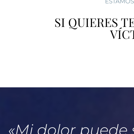
ESTAMOS
SI QUIERES T
VÍC
«Mi dolor puede s