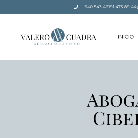
640 543 461
91 473 89 44
INICIO
Abog
Cibe