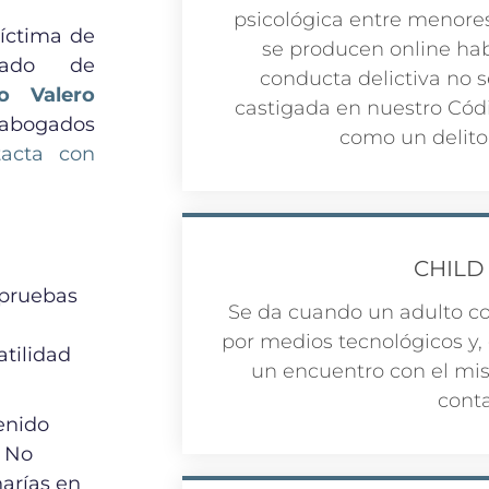
psicológica entre menore
víctima de
se producen online hab
gado de
conducta delictiva no 
o Valero
castigada en nuestro Códig
abogados
como un delito
tacta con
CHILD
 pruebas
Se da cuando un adulto c
por medios tecnológicos y,
tilidad
un encuentro con el mi
conta
enido
. No
arías en