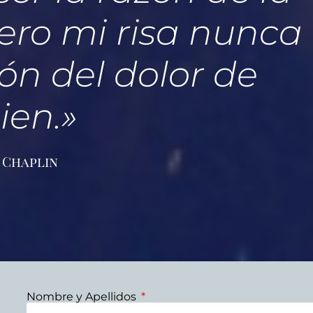
pero mi risa nunca
ón del dolor de
ien.»
 Chaplin
Nombre y Apellidos