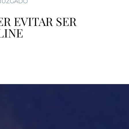
 JUZGADO
ER EVITAR SER
LINE