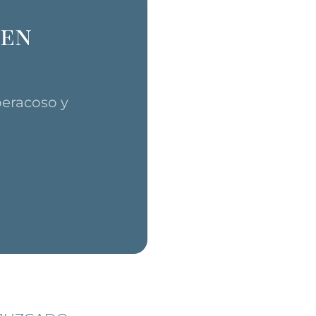
 en
eracoso y