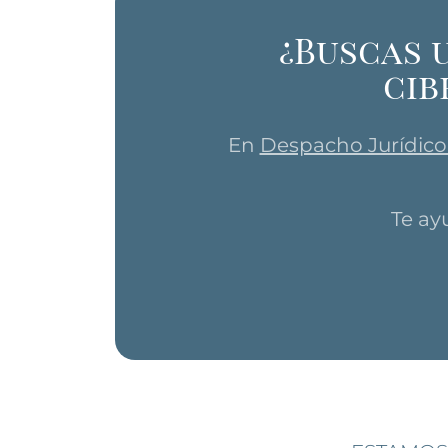
¿Buscas 
cib
En
Despacho Jurídico
Te ay