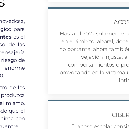
s
 novedosa,
ACOS
ógico para
Hasta el 2022 solamente p
antes
es el
en el ámbito laboral, doce
so de las
no obstante, ahora tambié
ensajería
vejación injusta, a
 riesgo de
comportamientos o prop
la enorme
provocando en la víctima u
.0.
inti
tro de los
 produzca
del mismo,
odo que el
CIBE
ónima con
El acoso escolar consis
cuentre.