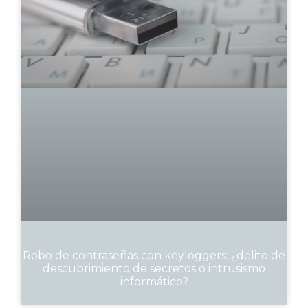
Robo de contraseñas con keyloggers: ¿delito de
descubrimiento de secretos o intrusismo
informático?