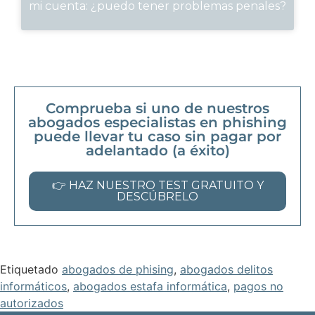
mi cuenta: ¿puedo tener problemas penales?
Comprueba si uno de nuestros
abogados especialistas en phishing
puede llevar tu caso sin pagar por
adelantado (a éxito)
👉 HAZ NUESTRO TEST GRATUITO Y
DESCÚBRELO
Etiquetado
abogados de phising
,
abogados delitos
informáticos
,
abogados estafa informática
,
pagos no
autorizados