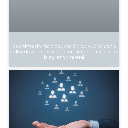
Los delitos de mala educación: de vuelta con el
delito de «piropo» y problemas concursales con
la agresión sexual