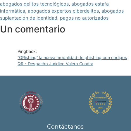
abogados delitos tecnológicos
,
abogados estafa
informática
,
abogados expertos ciberdelitos
,
abogados
suplantación de identidad
,
pagos no autorizados
Un comentario
Pingback:
“QRishing” la nueva modalidad de phishing con códigos
QR - Despacho Jurídico Valero Cuadra
Contáctanos