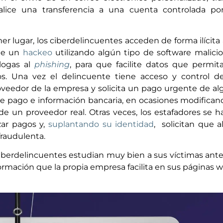
ealice una transferencia a una cuenta controlada por
r lugar, los ciberdelincuentes acceden de forma ilícita 
nte un
hackeo
utilizando algún tipo de software malici
logas al
phishing
, para que facilite datos que permit
os. Una vez el delincuente tiene acceso y control de
roveedor de la empresa y solicita un pago urgente de a
de pago e información bancaria, en ocasiones modifican
 de un proveedor real. Otras veces, los estafadores se 
zar pagos y,
suplantando su identidad
, solicitan que 
fraudulenta.
berdelincuentes estudian muy bien a sus víctimas ant
formación que la propia empresa facilita en sus páginas 