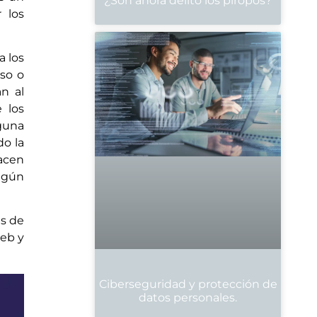
¿Son ahora delito los piropos?
 los
a los
oso o
an al
 los
lguna
do la
hacen
algún
es de
web y
Ciberseguridad y protección de
datos personales.