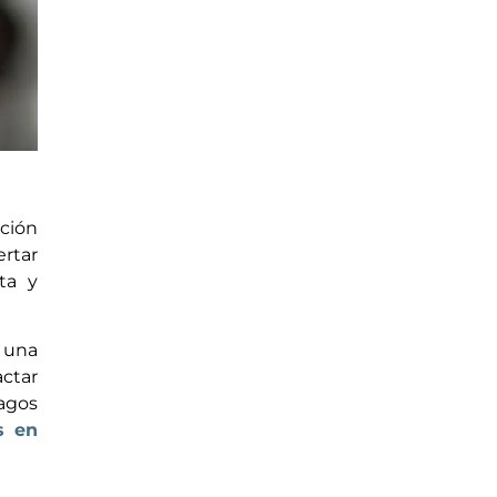
ación
ertar
ta y
 una
actar
agos
s en