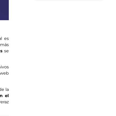
al es
emás
as
se
hivos
s web
de la
n el
veraz