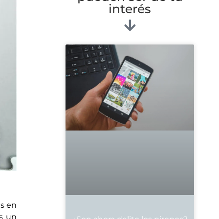
interés
as en
as un