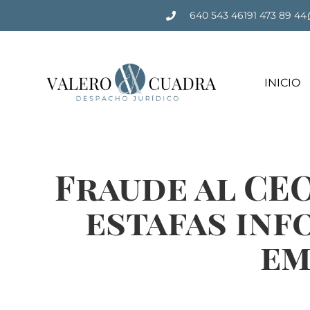
640 543 461
91 473 89 44
INICIO
Fraude al CEO
estafas inf
em