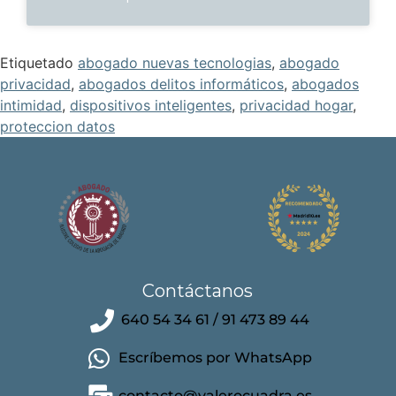
Etiquetado
abogado nuevas tecnologias
,
abogado
privacidad
,
abogados delitos informáticos
,
abogados
intimidad
,
dispositivos inteligentes
,
privacidad hogar
,
proteccion datos
Contáctanos
640 54 34 61 / 91 473 89 44
Escríbemos por WhatsApp
contacto@valerocuadra.es