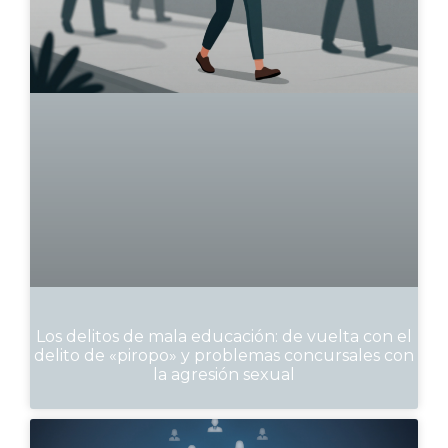
Los delitos de mala educación: de vuelta con el
delito de «piropo» y problemas concursales con
la agresión sexual