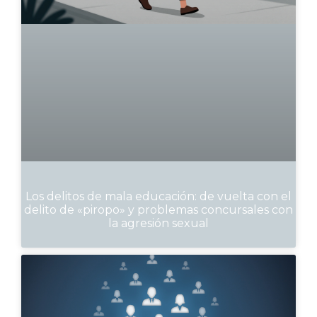
Los delitos de mala educación: de vuelta con el
delito de «piropo» y problemas concursales con
la agresión sexual