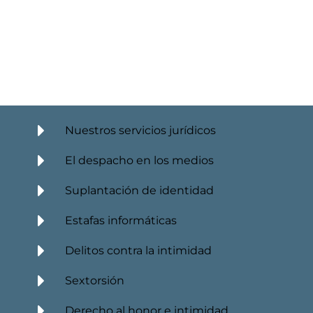
Nuestros servicios jurídicos
El despacho en los medios
Suplantación de identidad
Estafas informáticas
Delitos contra la intimidad
Sextorsión
Derecho al honor e intimidad