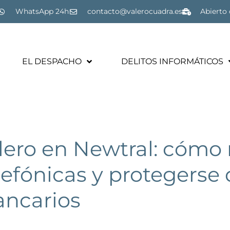
WhatsApp 24h
contacto@valerocuadra.es
Abierto 
EL DESPACHO
DELITOS INFORMÁTICOS
lero en Newtral: cómo
lefónicas y protegerse 
ancarios