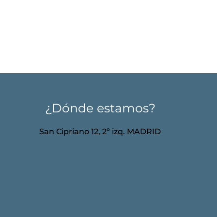
¿Dónde estamos?
San Cipriano 12, 2º izq. MADRID