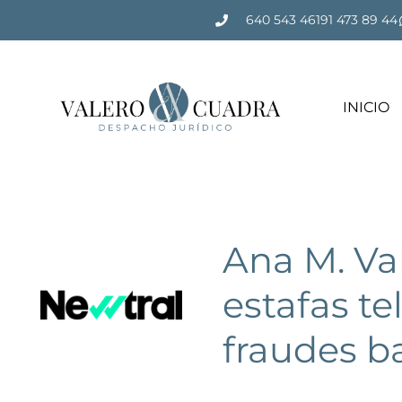
640 543 461
91 473 89 44
INICIO
Ana M. Va
estafas te
fraudes b