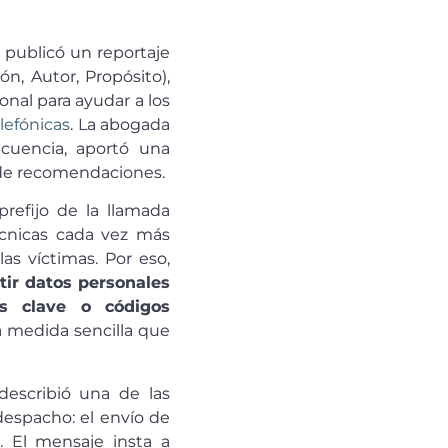
publicó un reportaje
ión, Autor, Propósito),
onal para ayudar a los
elefónicas
. La abogada
ncuencia, aportó una
po de recomendaciones.
prefijo de la llamada
técnicas cada vez más
las víctimas. Por eso,
ir datos personales
as clave o códigos
a medida sencilla que
escribió una de las
despacho: el envío de
 El mensaje insta a