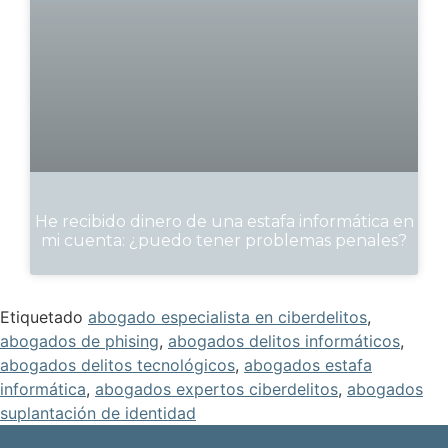
He recibido dinero de una estafa informática en
mi cuenta: ¿puedo tener problemas penales?
Etiquetado
abogado especialista en ciberdelitos
,
abogados de phising
,
abogados delitos informáticos
,
abogados delitos tecnológicos
,
abogados estafa
informática
,
abogados expertos ciberdelitos
,
abogados
suplantación de identidad