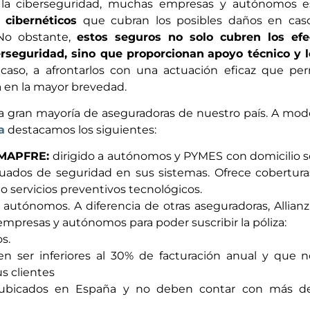
r la ciberseguridad, muchas empresas y autónomos e
 cibernéticos
que cubran los posibles daños en cas
 No obstante,
estos seguros no solo cubren los efe
rseguridad, sino que proporcionan
apoyo técnico y l
caso, a afrontarlos con una actuación eficaz que per
a en la mayor brevedad.
la gran mayoría de aseguradoras de nuestro país. A mo
a
destacamos los siguientes:
MAPFRE:
dirigido a autónomos y PYMES con domicilio s
uados de seguridad en sus sistemas. Ofrece cobertura
mo servicios preventivos tecnológicos.
utónomos. A diferencia de otras aseguradoras, Allian
empresas y autónomos para poder suscribir la póliza:
os.
n ser inferiores al 30% de facturación anual y que n
s clientes
r ubicados en España y no deben contar con más d