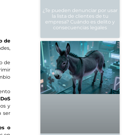
¿Te pueden denunciar por usar
la lista de clientes de tu
empresa? Cuándo es delito y
consecuencias legales
o de
des,
do de
rimir
ambio
iento
 DoS
pos y
 ser
es o
os en