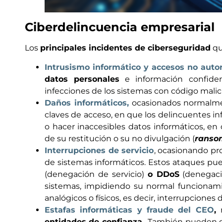
Ciberdelincuencia empresarial
Los
principales incidentes de ciberseguridad
qu
Intrusismo informático y accesos no auto
datos personales
e información confidenc
infecciones de los sistemas con código malici
Daños informáticos,
ocasionados normalmen
claves de acceso, en que los delincuentes in
o hacer inaccesibles datos informáticos, en
de su restitución o su no divulgación (
ranso
Interrupciones de servicio
, ocasionando pr
de sistemas informáticos. Estos ataques pue
(denegación de servicio)
o DDoS
(denegació
sistemas, impidiendo su normal funcionam
analógicos o físicos, es decir, interrupciones
Estafas informáticas y fraude del CEO
,
entidades de confianza
. También pueden da