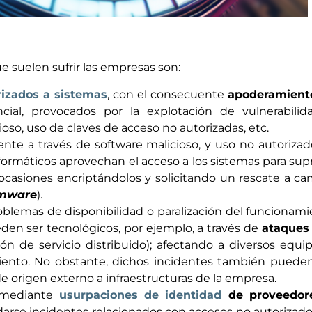
e suelen sufrir las empresas son:
rizados a sistemas
, con el consecuente
apoderamient
ial, provocados por la explotación de vulnerabilida
oso, uso de claves de acceso no autorizadas, etc.
te a través de software malicioso, y uso no autoriza
formáticos aprovechan el acceso a los sistemas para sup
 ocasiones encriptándolos y solicitando un rescate a c
mware
).
oblemas de disponibilidad o paralización del funcionam
den ser tecnológicos, por ejemplo, a través de
ataques
n de servicio distribuido); afectando a diversos equi
iento. No obstante, dichos incidentes también pueden
 de origen externo a infraestructuras de la empresa.
mediante
usurpaciones de identidad
de proveedor
rse incidentes relacionados con accesos no autorizad