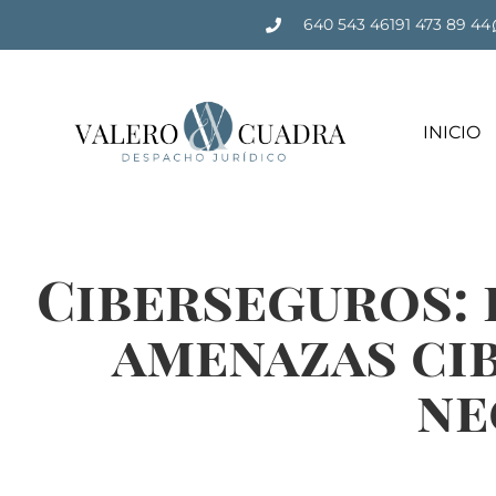
640 543 461
91 473 89 44
INICIO
Ciberseguros: 
amenazas cib
ne