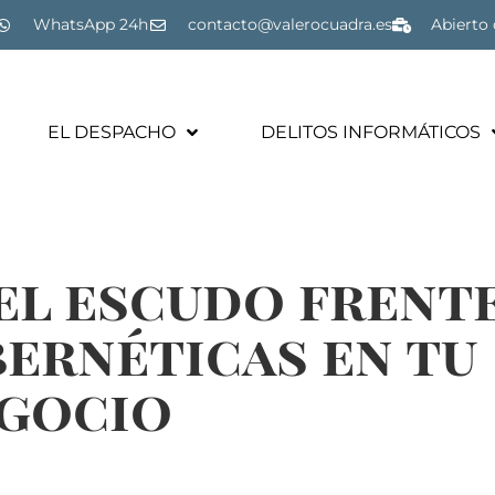
WhatsApp 24h
contacto@valerocuadra.es
Abierto 
EL DESPACHO
DELITOS INFORMÁTICOS
el escudo frente
ernéticas en tu
gocio