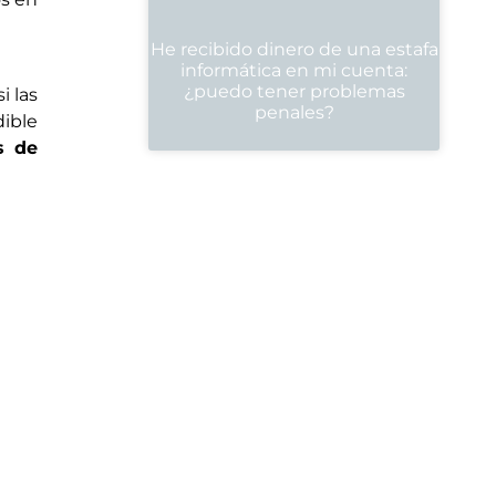
He recibido dinero de una estafa
informática en mi cuenta:
¿puedo tener problemas
i las
penales?
dible
s de