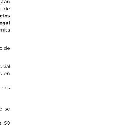
stán
o de
ctos
egal
mita
do de
ocial
s en
z nos
o se
e 50