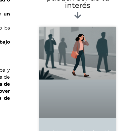
interés
e un
o los
abajo
os y
ma de
ia de
over
a de