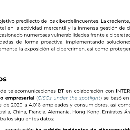
etivo predilecto de los ciberdelincuentes. La creciente,
tal en la actividad mercantil y la inmensa gestión de 
ocasionado numerosas vulnerabilidades frente a ciberat
dadas de forma proactiva, implementando solucione
vamente la exposición al cibercrimen, así como protege
os
sa de telecomunicaciones BT en colaboración con INTE
to empresarial
(
CISOs under the spotlight
) se basó e
e de 2020 a 4.016 empleados y consumidores, así como
tralia, China, Francia, Alemania, Hong Kong, Emiratos Á
ba los siguientes datos:
u organización
ha sufrido incidentes de cibersegurid