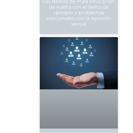
Los delitos de mala educación:
de vuelta con el delito de
«piropo» y problemas
concursales con la agresión
sexual