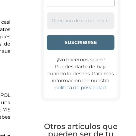
 casi
datos
aques
s de
r sus
¡No hacemos spam!
Puedes darte de baja
cuando lo desees. Para más
información lee nuestra
.
política de privacidad
RPOL
n una
 715
rabes
Otros artículos que
pueden ser de tu
ad o